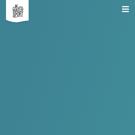
Clubs
Filter
93 resultaten gevonden
KWKM Windsurf / SUP club