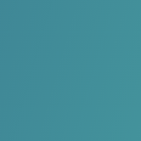
Absolut Surfclub
Oudenaarde
Anemos Beachclub
Knokke-Heist