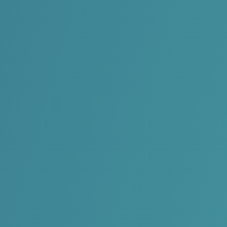
Dessel
WVG Windsurfing Lochristi-Beervelde
Lochristi